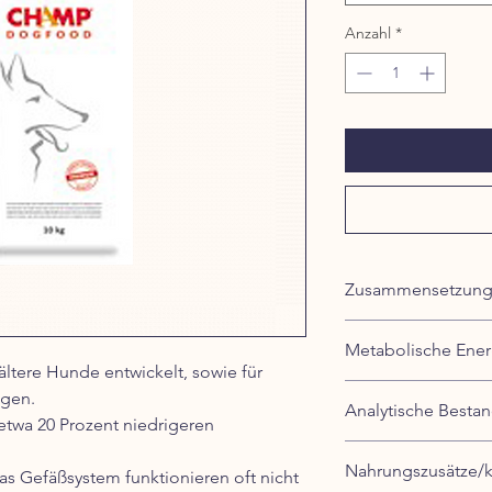
Anzahl
*
Zusammensetzun
Fleisch, pflanzliche
Metabolische Ener
Mineralien, Öle, Fett
 ältere Hunde entwickelt, sowie für 
und Fisch.
3370 (kcal/kg)
igen.
Analytische Bestan
twa 20 Prozent niedrigeren 
Nahrungszusätze/k
s Gefäßsystem funktionieren oft nicht 
Rough 
20%